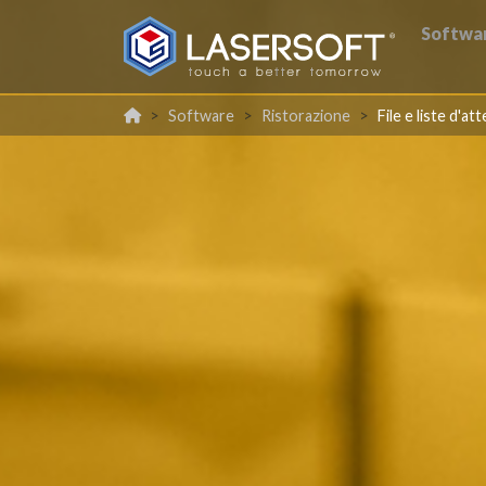
Softwa
Software
Ristorazione
File e liste d'at