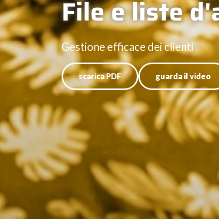
File e liste d
Gestione efficace dei clienti
scarica PDF
guarda il video