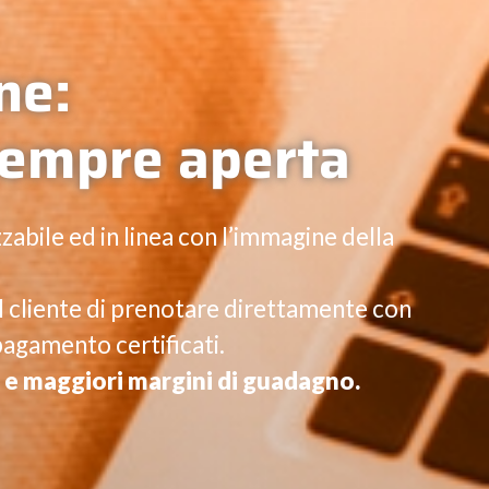
ne:
sempre aperta
zabile ed in linea con l’immagine della
l cliente di prenotare direttamente con
pagamento certificati.
e maggiori margini di guadagno.