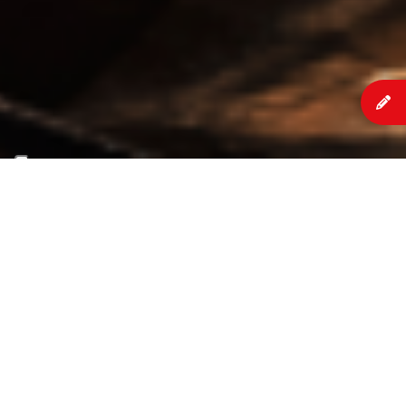
Il ristoratore, nei tempi recenti, ha dovuto subire
un drastico e brusco cambiamento che lo ha
costretto a trasformarsi da “oste” a vero e
proprio imprenditore, attento ai numeri, alle
spese, agli investimenti e ai ricavi.
Di conseguenza gli strumenti utilizzati fino ad
oggi per gestire il lavoro, sono diventati